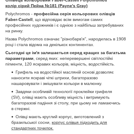
колір сірий Пейна №181 (Payne's Gray)
Polychromos -
професійна серія кольорових олівців
Faber-Castell
, що відповідає всім вимогам самих
професійних художників і є однією з найбільш затребуваних
на ринку.
Назва Polychromos означає "різнобарв'я", народилась в 1908
році і стала відома на декількох континентах.
Сьогодні це ім'я залишається серед кращих за багатьма
параметрами
, серед яких: неперевершені світлостійкі
пігменти, 120 яскравих кольорів, міцність, водостійкість.
Грифель на водостійкої масляній основі дозволяє
наносити яскраві чіткі штрихи, багаторазово
нашаровувати і змішувати кольори в малюнку.
Завдяки особливій технології проклейки грифеля
(SV), олівці мають особливу міцність і витримують
багаторазові падіння зі столу, при цьому не ламаючись
в стержні.
Олівці мають круглий корпус, виготовлений з
бразильської сосни,
корпус олівця підходить для
стандартних точилок.