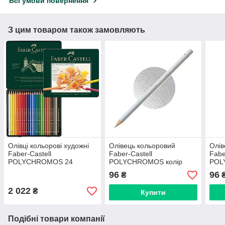
Всі умови повернення
З цим товаром також замовляють
Олівці кольорові художні
Олівець кольоровий
Олів
Faber-Castell
Faber-Castell
Fabe
POLYCHROMOS 24
POLYCHROMOS колір
POL
кольора, в металевій
холодний сірий Il №231
сепі
96
96
₴
коробці, 110024
(Cold Gray II), 110231
Sepi
2 022
₴
Купити
Подібні товари компанії