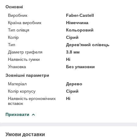
Основні
Виробник
Faber-Castell
Країна виробник
Німеччина
Тип олівця
Кольоровий
Колір
Сірий
Тип
Дерев'яний олівець
Діаметр грифеля
3.8 мм
Наявність гумки
Ні
Упаковка
Без упаковки
Зовнішні параметри
Матеріал
Дерево
Колір корпусу
Сірий
Наявність ергономічних
Ні
вставок
Приховати
Умови доставки