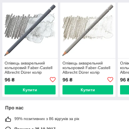
Олівець акварельний
Олівець акварельний
Олів
кольоровий Faber-Castell
кольоровий Faber-Castell
коль
Albrecht Dürer колір
Albrecht Dürer колір
Albr
холодний сірий IV (Cold
теплий сірий III ( Warm
холо
96
96
96
₴
₴
Gray IV) № 233, 117733
Gray III ) № 272, 117772
Gray
Купити
Купити
Про нас
99% позитивних з 86 відгуків за рік
Працює з 25.10.2017