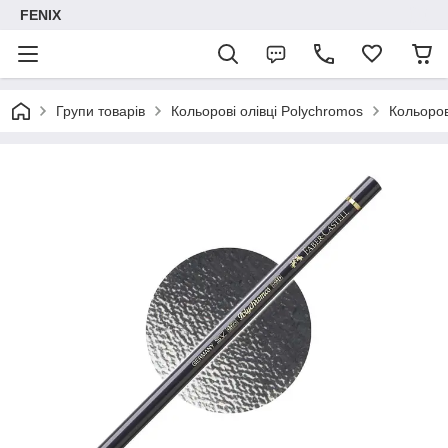
FENIX
Групи товарів
Кольорові олівці Polychromos
Кольоров