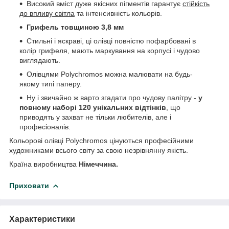
Високий вміст дуже якісних пігментів гарантує
стійкість
до впливу світла
та інтенсивність кольорів.
Грифель товщиною 3,8 мм
Стильні і яскраві, ці олівці повністю пофарбовані в
колір грифеля, мають маркування на корпусі і чудово
виглядають.
Олівцями Polychromos можна малювати на будь-
якому типі паперу.
Ну і звичайно ж варто згадати про чудову палітру -
у
повному наборі 120 унікальних відтінків
, що
приводять у захват не тільки любителів, але і
професіоналів.
Кольорові олівці Polychromos цінуються професійними
художниками всього світу за свою незрівнянну якість.
Країна виробництва
Німеччина.
Приховати
Характеристики