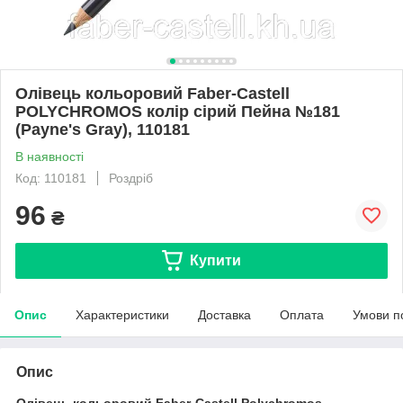
Олівець кольоровий Faber-Castell
POLYCHROMOS колір сірий Пейна №181
(Payne's Gray), 110181
В наявності
Код: 110181
Роздріб
96
₴
Купити
Опис
Характеристики
Доставка
Оплата
Умови п
Опис
Олівець кольоровий Faber-Castell Polychromos