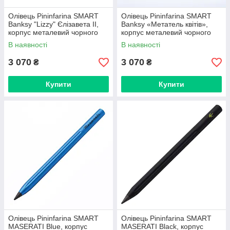
Олівець Pininfarina SMART
Олівець Pininfarina SMART
Banksy "Lizzy" Єлізавета II,
Banksy «Метатель квітів»,
корпус металевий чорного
корпус металевий чорного
кольору на підставці
кольору на підставці
В наявності
В наявності
3 070
3 070
₴
₴
Купити
Купити
Олівець Pininfarina SMART
Олівець Pininfarina SMART
MASERATI Blue, корпус
MASERATI Black, корпус