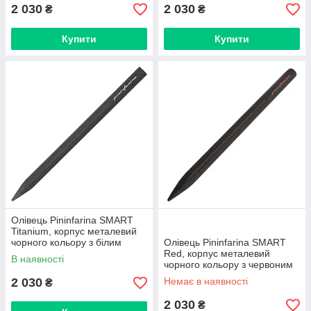
2 030
2 030
₴
₴
Купити
Купити
Олівець Pininfarina SMART
Titanium, корпус металевий
чорного кольору з білим
Олівець Pininfarina SMART
логотипом
Red, корпус металевий
В наявності
чорного кольору з червоним
логотипом
2 030
Немає в наявності
₴
2 030
₴