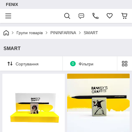
FENIX
Групи товарів
PININFARINA
SMART
SMART
Сортування
0
Фільтри