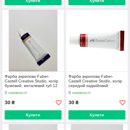
Купити
Купити
Фарба акрилова Faber-
Фарба акрилова Faber-
Castell Creative Studio, колір
Castell Creative Studio, колір
бузковий, металевий туб 12
середній кадмійовий
мл
червоний, металевий туб 12
В наявності
В наявності
мл
30
30
₴
₴
Купити
Купити