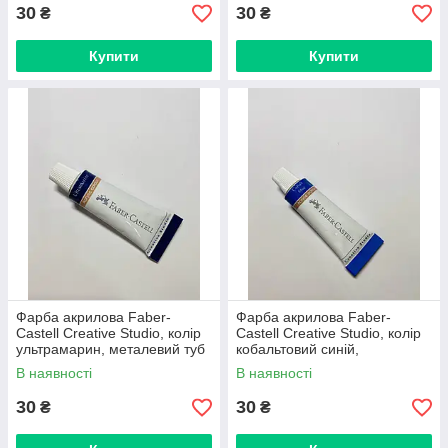
30
30
₴
₴
Купити
Купити
Фарба акрилова Faber-
Фарба акрилова Faber-
Castell Creative Studio, колір
Castell Creative Studio, колір
ультрамарин, металевий туб
кобальтовий синій,
12 мл
металевий туб 12 мл
В наявності
В наявності
30
30
₴
₴