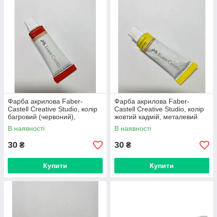
Фарба акрилова Faber-
Фарба акрилова Faber-
Castell Creative Studio, колір
Castell Creative Studio, колір
багровий (червоний),
жовтий кадмій, металевий
металевий туб 12 мл
туб 12 мл
В наявності
В наявності
30
30
₴
₴
Купити
Купити