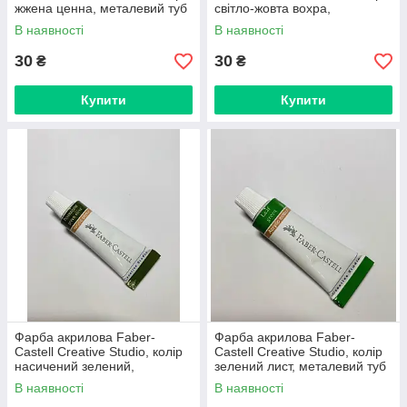
жжена ценна, металевий туб
світло-жовта вохра,
12 мл
металевий туб 12 мл
В наявності
В наявності
30
30
₴
₴
Купити
Купити
Фарба акрилова Faber-
Фарба акрилова Faber-
Castell Creative Studio, колір
Castell Creative Studio, колір
насичений зелений,
зелений лист, металевий туб
металевий туб 12 мл
12 мл
В наявності
В наявності