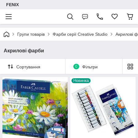
FENIX
Групи товарів
Фарби серії Creative Studio
Акрилові 
Акрилові фарби
Сортування
0
Фільтри
Новинка