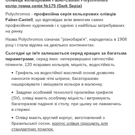
колір темна сепія №175 (Dark Sepia)
Polychromos -
професійна серія кольорових олівців
Faber-Castell
, що відповідає всім вимогам самих
професійних художників і є однією з найбільш затребуваних
на ринку.
Назва Polychromos означає "різнобарв'я", народилась в 1908
році і стала відома на декількох континентах.
Сьогодні це ім'я залишається серед кращих за багатьма
параметрами
, серед яких: неперевершені світлостійкі
пігменти, 120 яскравих кольорів, міцність, водостійкість.
Грифель на водостійкої масляній основі дозволяє
наносити яскраві чіткі штрихи, багаторазово
нашаровувати і змішувати кольори в малюнку.
Завдяки особливій технології проклейки грифеля
(SV), олівці мають особливу міцність і витримують
багаторазові падіння зі столу, при цьому не ламаючись
в стержні.
Олівці мають круглий корпус, виготовлений з
бразильської сосни,
корпус олівця підходить для
стандартних точилок.