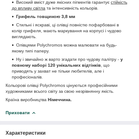
Високий вміст дуже якісних пігментів гарантує
стійкість
до впливу світла
та інтенсивність кольорів.
Грифель товщиною 3,8 мм
Стильні і яскраві, ці олівці повністю пофарбовані в
колір грифеля, мають маркування на корпусі і чудово
виглядають.
Олівцями Polychromos можна малювати на будь-
якому типі паперу.
Ну і звичайно ж варто згадати про чудову палітру -
у
повному наборі 120 унікальних відтінків
, що
приводять у захват не тільки любителів, але і
професіоналів.
Кольорові олівці Polychromos цінуються професійними
художниками всього світу за свою незрівнянну якість.
Країна виробництва
Німеччина.
Приховати
Характеристики