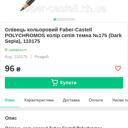
Олівець кольоровий Faber-Castell
POLYCHROMOS колір сепія темна №175 (Dark
Sepia), 110175
В наявності
Код: 110175
Роздріб
96
₴
Купити
Опис
Характеристики
Доставка
Оплата
Умови п
Опис
Олівець кольоровий Faber-Castell Polychromos