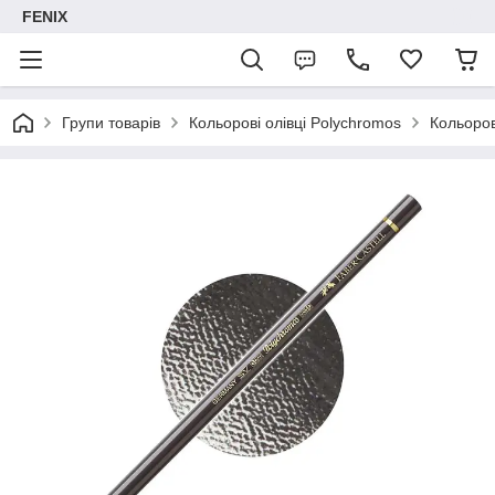
FENIX
Групи товарів
Кольорові олівці Polychromos
Кольоров