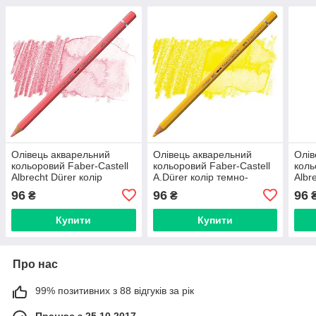
Олівець акварельний
Олівець акварельний
Олів
кольоровий Faber-Castell
кольоровий Faber-Castell
коль
Albrecht Dürer колір
A.Dürer колір темно-
Albr
темно-тілесний (Dark
кадмієва жовтизна (Dark
темн
96
96
96
₴
₴
Flesh) № 130, 117630
Cadmium Yellow) № 108
Red)
Купити
Купити
Про нас
99% позитивних з 88 відгуків за рік
Працює з 25.10.2017