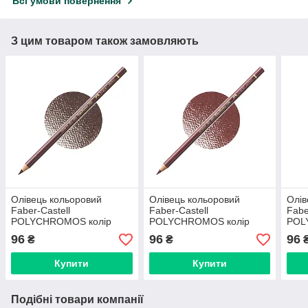
Всі умови повернення
З цим товаром також замовляють
Олівець кольоровий
Олівець кольоровий
Олів
Faber-Castell
Faber-Castell
Fabe
POLYCHROMOS колір
POLYCHROMOS колір
POL
коричневий Ван-Дейк
червоно-коричневий
тем
96
96
96
₴
₴
№176 (Van Dyck Brown),
№169 (Caput Mortuum),
(Bis
110176
110169
Купити
Купити
Подібні товари компанії