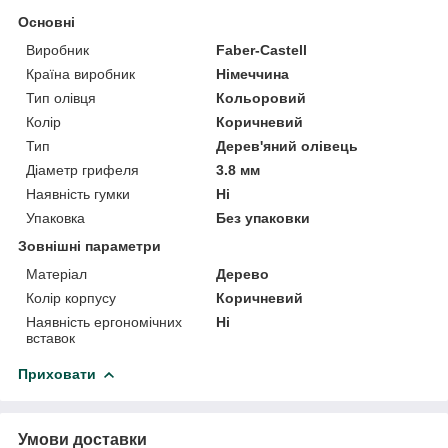
Основні
Виробник
Faber-Castell
Країна виробник
Німеччина
Тип олівця
Кольоровий
Колір
Коричневий
Тип
Дерев'яний олівець
Діаметр грифеля
3.8 мм
Наявність гумки
Ні
Упаковка
Без упаковки
Зовнішні параметри
Матеріал
Дерево
Колір корпусу
Коричневий
Наявність ергономічних
Ні
вставок
Приховати
Умови доставки