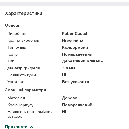
Характеристики
Основні
Виробник
Faber-Castell
Країна виробник
Німеччина
Тип олівця
Кольоровий
Колір
Помаранчевий
Тип
Дерев'яний олівець
Діаметр грифеля
3.8 мм
Наявність гумки
Ні
Упаковка
Без упаковки
Зовнішні параметри
Матеріал
Дерево
Колір корпусу
Помаранчевий
Наявність ергономічних
Ні
вставок
Приховати