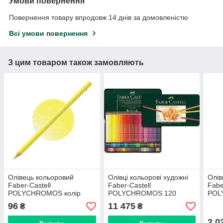
Умови повернення
Повернення товару впродовж 14 днів за домовленістю
Всі умови повернення
З цим товаром також замовляють
Олівець кольоровий
Олівці кольорові художні
Олів
Faber-Castell
Faber-Castell
Fabe
POLYCHROMOS колір
POLYCHROMOS 120
POL
світло-жовта глазур №104
кольорів в металевій
коль
96
11 475
₴
₴
(Light Yellow Glaze),
коробці, 110011
коро
110104
2 0