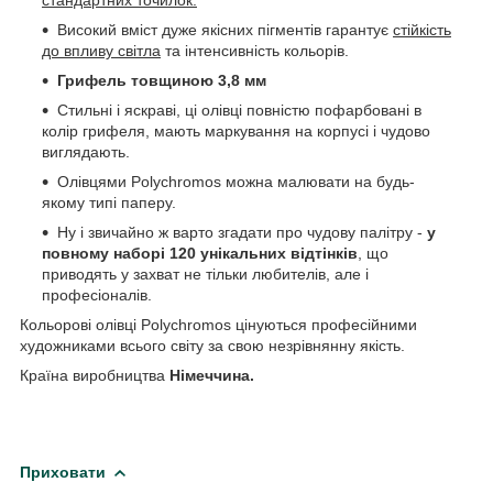
Високий вміст дуже якісних пігментів гарантує
стійкість
до впливу світла
та інтенсивність кольорів.
Грифель товщиною 3,8 мм
Стильні і яскраві, ці олівці повністю пофарбовані в
колір грифеля, мають маркування на корпусі і чудово
виглядають.
Олівцями Polychromos можна малювати на будь-
якому типі паперу.
Ну і звичайно ж варто згадати про чудову палітру -
у
повному наборі 120 унікальних відтінків
, що
приводять у захват не тільки любителів, але і
професіоналів.
Кольорові олівці Polychromos цінуються професійними
художниками всього світу за свою незрівнянну якість.
Країна виробництва
Німеччина.
Приховати