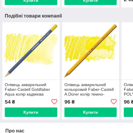
Купити
Купити
Подібні товари компанії
Олівець акварельний
Олівець акварельний
Олів
Faber-Castell Goldfaber
кольоровий Faber-Castell
Fabe
Aqua колір кадмієва
A.Dürer колір темно-
POL
жовтизна No107 (cadmium
кадмієва жовтизна (Dark
світ
54
96
96
₴
₴
yellow), 114607
Cadmium Yellow) № 108
(Lig
110
Купити
Купити
Про нас