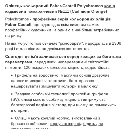
Олівець кольоровий Faber-Castell Polychromos
колір
кадмієвий помаранчевий №111 (Cadmium Orange)
Polychromos -
професійна серія кольорових олівців
Faber-Castell
, що відповідає всім вимогам самих
професійних художників і є однією з найбільш затребуваних
на ринку.
Назва Polychromos означає "різнобарв'я", народилась в 1908
році і стала відома на декількох континентах.
Сьогодні це ім'я залишається серед кращих за багатьма
параметрами
, серед яких: неперевершені світлостійкі
пігменти, 120 яскравих кольорів, міцність, водостійкість.
Грифель на водостійкої масляній основі дозволяє
наносити яскраві чіткі штрихи, багаторазово
нашаровувати і змішувати кольори в малюнку.
Завдяки особливій технології проклейки грифеля
(SV), олівці мають особливу міцність і витримують
багаторазові падіння зі столу, при цьому не ламаючись
в стержні.
Олівці мають круглий корпус, виготовлений з
бразильської сосни,
корпус олівця підходить для
стандартних точилок.