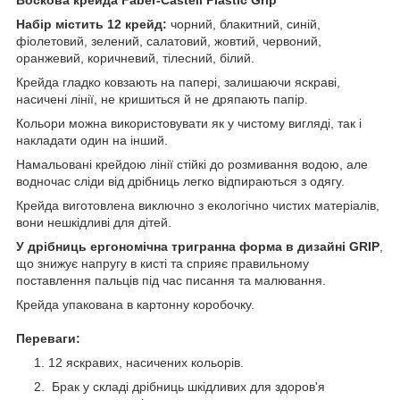
Набір містить 12 крейд:
чорний, блакитний, синій,
фіолетовий, зелений, салатовий, жовтий, червоний,
оранжевий, коричневий, тілесний, білий.
Крейда гладко ковзають на папері, залишаючи яскраві,
насичені лінії, не кришиться й не дряпають папір.
Кольори можна використовувати як у чистому вигляді, так і
накладати один на інший.
Намальовані крейдою лінії стійкі до розмивання водою, але
водночас сліди від дрібниць легко відпираються з одягу.
Крейда виготовлена виключно з екологічно чистих матеріалів,
вони нешкідливі для дітей.
У дрібниць ергономічна тригранна форма в дизайні GRIP
,
що знижує напругу в кисті та сприяє правильному
поставлення пальців під час писання та малювання.
Крейда упакована в картонну коробочку.
Переваги:
12 яскравих, насичених кольорів.
Брак у складі дрібниць шкідливих для здоров'я