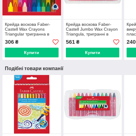
Крейда воскова Faber-
Крейда воскова Faber-
Крей
Castell Wax Crayons
Castell Jumbo Wax Crayon
викр
Triangular тригранна в
Triangula, тригранні в
плас
картонній коробці 24
пластиковому пеналі 24
Fabe
306
561
240
₴
₴
кольори, 120024
кольори, 120034
карт
Купити
Купити
Подібні товари компанії