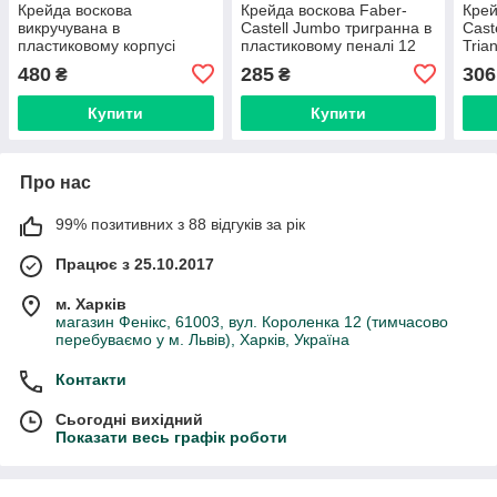
Крейда воскова
Крейда воскова Faber-
Крей
викручувана в
Castell Jumbo тригранна в
Cast
пластиковому корпусі
пластиковому пеналі 12
Tria
Faber-Castell 24 кольори в
кольорів, 120011
карт
480
285
306
₴
₴
картонній коробці, 120004
коль
Купити
Купити
Про нас
99% позитивних з 88 відгуків за рік
Працює з 25.10.2017
м. Харків
магазин Фенікс, 61003, вул. Короленка 12 (тимчасово
перебуваємо у м. Львів), Харків, Україна
Контакти
Сьогодні вихідний
Показати весь графік роботи