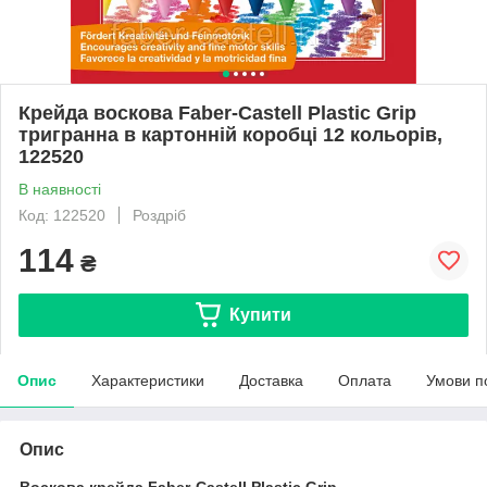
Крейда воскова Faber-Castell Plastic Grip
тригранна в картонній коробці 12 кольорів,
122520
В наявності
Код: 122520
Роздріб
114
₴
Купити
Опис
Характеристики
Доставка
Оплата
Умови п
Опис
Воскова крейда Faber-Castell Plastic Grip