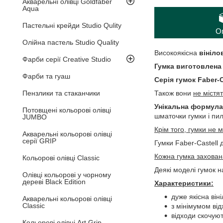
Акварельні олівці Goldfaber
Aqua
Пастельні крейди Studio Qulity
О
Олійна пастель Studio Quality
Високоякісна
вініло
Фарби серії Creative Studio
Гумка виготовлена 
Фарби та гуаш
Серія гумок Faber-C
Пензлики та стаканчики
Також вони
не містя
Унікальна формула
Потовщені кольорові олівці
шматочки гумки і пи
JUMBO
Крім того, гумки не 
Акварельні кольорові олівці
серії GRIP
Гумки Faber-Castell 
Кожна гумка захован
Кольорові олівці Classic
Деякі моделі гумок н
Олівці кольорові у чорному
дереві Black Edition
Характеристики:
дуже якісна він
Акварельні кольорові олівці
Classic
з мінімумом від
відходи скочую
Кольорові олівці Art Grip