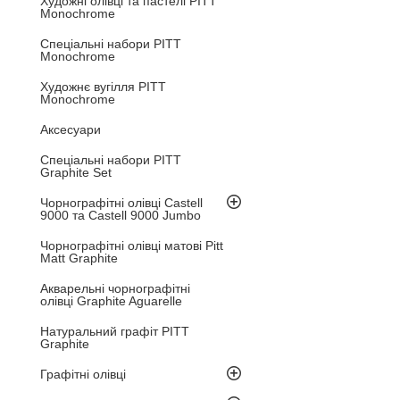
Художні олівці та пастелі PITT
Monochrome
Спеціальні набори PITT
Monochrome
Художнє вугілля PITT
Monochrome
Аксесуари
Спеціальні набори PITT
Graphite Set
Чорнографітні олівці Castell
9000 та Castell 9000 Jumbo
Чорнографітні олівці матові Pitt
Matt Graphite
Акварельні чорнографітні
олівці Graphite Aguarelle
Натуральний графіт PITT
Graphite
Графітні олівці