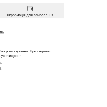
Інформація для замовлення
ин.
 без розмазування. При стиранні
гшує очищення.
я.
і.