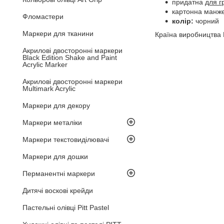
придатна
для г
картонна манже
Фломастери
колір:
чорний
Маркери для тканини
Країна виробництва 
Акрилові двосторонні маркери
Black Edition Shake and Paint
Acrylic Marker
Акрилові двосторонні маркери
Multimark Acrylic
Маркери для декору
Маркери металіки
Маркери текстовиділювачі
Маркери для дошки
Перманентні маркери
Дитячі воскові крейди
Пастельні олівці Pitt Pastel