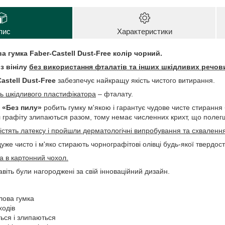
пис
Характеристики
ва гумка Faber-Castell Dust-Free колір чорний.
з вінілу
без використання фталатів та інших шкідливих речов
astell Dust-Free
забезпечує найкращу якість чистого витирання.
ть шкідливого пластифікатора
– фталату.
 «Без пилу»
робить гумку м'якою і гарантує чудове чисте стирання
л графіту злипаються разом, тому немає численних крихт, що поле
містять латексу і пройшли дерматологічні випробування та схваленн
дуже чисто і м'яко стирають чорнографітові олівці будь-якої твердост
а в картонний чохол.
авіть були нагороджені за свій інноваційний дизайн.
ілова гумка
ходів
ться і злипаються