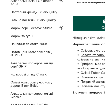
Акварельні олівці Goldfaber
Aqua
Пастельні крейди Studio Qulity
Олійна пастель Studio Quality
О
Фарби серії Creative Studio
Фарби та гуаш
Німецька якість олівц
Пензлики та стаканчики
Чорнографічний олі
Олівець вигото
Потовщені кольорові олівці
Запатентована 
JUMBO
олівець не вислиз
Акварельні кольорові олівці
Грифель має с
серії GRIP
який гарантує уда
Олівці Faber-Ca
Кольорові олівці Classic
Олівець не криш
Покритий лаком 
Олівці кольорові у чорному
дереві Black Edition
Олівець має сту
2 ступені твердості
Акварельні кольорові олівці
Classic
Кольорові олівці Art Grip