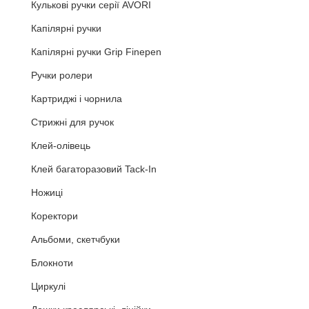
Кулькові ручки серії AVORI
Капілярні ручки
Капілярні ручки Grip Finepen
Ручки ролери
Картриджі і чорнила
Стрижні для ручок
Клей-олівець
Клей багаторазовий Tack-In
Ножиці
Коректори
Альбоми, скетчбуки
Блокноти
Циркулі