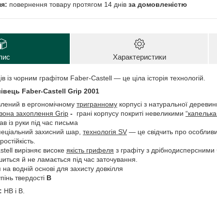
повернення товару протягом 14 днів
за домовленістю
пис
Характеристики
ів із чорним графітом Faber-Castell — це ціла історія технологій.
вець Faber-Castell Grip 2001
влений в ергономічному
тригранному
корпусі з натуральної дереви
зона захоплення Grip
-
грані корпусу покриті невеликими
“капельк
ав із руки під час письма
пеціальний захисний шар,
технологія SV
— це свідчить про особлив
ростійкість.
stell вирізняє високе
якість грифеля
з графіту з дрібнодисперсними
иться й не ламається під час заточування.
на водній основі для захисту довкілля
пінь твердості
В
:
НВ і В.