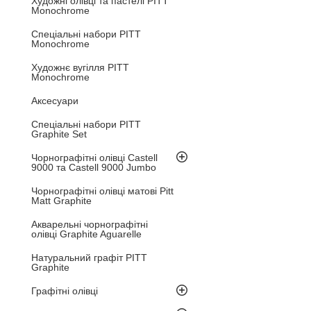
Художні олівці та пастелі PITT
Monochrome
Спеціальні набори PITT
Monochrome
Художнє вугілля PITT
Monochrome
Аксесуари
Спеціальні набори PITT
Graphite Set
Чорнографітні олівці Castell
9000 та Castell 9000 Jumbo
Чорнографітні олівці матові Pitt
Matt Graphite
Акварельні чорнографітні
олівці Graphite Aguarelle
Натуральний графіт PITT
Graphite
Графітні олівці