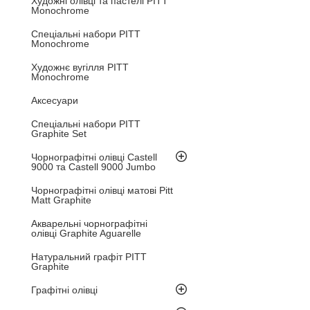
Художні олівці та пастелі PITT
Monochrome
Спеціальні набори PITT
Monochrome
Художнє вугілля PITT
Monochrome
Аксесуари
Спеціальні набори PITT
Graphite Set
Чорнографітні олівці Castell
9000 та Castell 9000 Jumbo
Чорнографітні олівці матові Pitt
Matt Graphite
Акварельні чорнографітні
олівці Graphite Aguarelle
Натуральний графіт PITT
Graphite
Графітні олівці