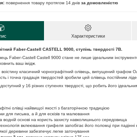
повернення товару протягом 14 днів
за домовленістю
пис
Характеристики
тний Faber-Castell CASTELL 9000, ступінь твердості 7B.
ець Faber-Castell Castell 9000 стане не лише ідеальним інструме
повнить ваш імідж.
 воістину класичний чорнографітний олівець, випущений графом
ість і точна градація твердостей зробили цей олівець постійним лід
 доступний у 16 різних ступенях твердості, що робить його ідеальним
фітні олівці найвищої якості з багаторічною традицією
ьки для письма, а й для ескізів та малювання
на водній основі на користь захисту навколишнього середовища
ехнологія вклеювання грифеля запобігає його поломці при падінні 
'якої деревини забезпечує легке заточування