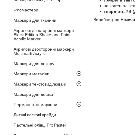
грифель завт
на кожен оліве
Фломастери
твердість 7B
(
Виробництво
Німечч
Маркери для тканини
Акрилові двосторонні маркери
Black Edition Shake and Paint
Acrylic Marker
Акрилові двосторонні маркери
Multimark Acrylic
Маркери для декору
Маркери металіки
Маркери текстовиділювачі
Маркери для дошки
Перманентні маркери
Дитячі воскові крейди
Пастельні олівці Pitt Pastel