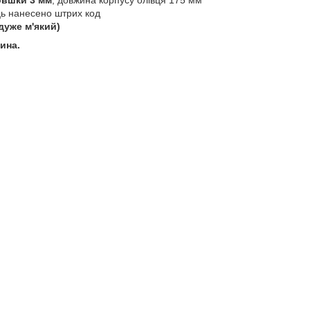
овшки 3 мм
, довжина корпусу олівця 175 мм
ць нанесено штрих код
дуже м'який)
ина.