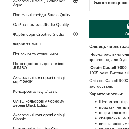
Акварельні олівці Goldfaber
Aqua
Пастельні крейди Studio Qulity
Олійна пастель Studio Quality
О
Фарби серії Creative Studio
Фарби та гуаш
Олівець чорнографі
Пензлики та стаканчики
Чорнографітний олів
креслення, але й до
Потовщені кольорові олівці
Серія Castell 9000
-
JUMBO
1905 року. Висока як
Акварельні кольорові олівці
Олівець Castell 9000
серії GRIP
застосувань.
Кольорові олівці Classic
Характеристики:
Олівці кольорові у чорному
Шестигранні гра
дереві Black Edition
придатні не тіл
покриті лаком 
Акварельні кольорові олівці
спеціальна SV т
Classic
висока якість м
Кольорові олівці Art Grip