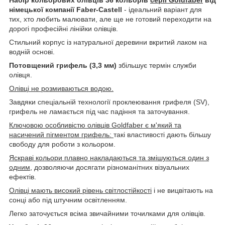
німецької компанії Faber-Castell
- ідеальний варіант для
тих, хто любить малювати, але ще не готовий переходити на
дорогі професійні лінійки олівців.
Стильний корпус із натуральної деревини вкритий лаком на
водній основі.
Потовщений грифель (3,3 мм)
збільшує термін служби
олівця.
Олівці не розмиваються водою.
Завдяки спеціальній технології проклеювання грифеля (SV),
грифель не ламається під час падіння та заточування.
Ключовою особливістю олівців Goldfaber є м'який та
насичений пігментом грифель:
такі властивості дають більшу
свободу для роботи з кольором.
Яскраві кольори плавно накладаються та змішуються один з
одним
, дозволяючи досягати різноманітних візуальних
ефектів.
Олівці мають високий рівень світлостійкості
і не вицвітають на
сонці або під штучним освітленням.
Легко заточується всіма звичайними точилками для олівців.