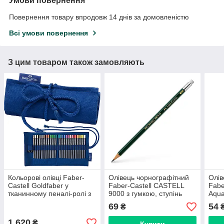
Умови повернення
Повернення товару впродовж 14 днів за домовленістю
Всі умови повернення
З цим товаром також замовляють
Кольорові олівці Faber-
Олівець чорнографітний
Олів
Castell Goldfaber у
Faber-Castell CASTELL
Fabe
тканинному пеналі-ролі з
9000 з гумкою, ступінь
Aqua
аксесуарами, 27 кольорів,
твердості НВ, 119200
No10
69
54
₴
114752
114
1 620
₴