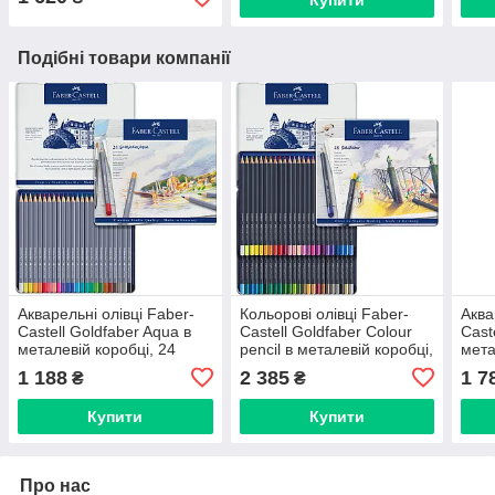
Купити
Подібні товари компанії
Акварельні олівці Faber-
Кольорові олівці Faber-
Аква
Castell Goldfaber Aqua в
Castell Goldfaber Colour
Cast
металевій коробці, 24
pencil в металевій коробці,
мета
кольори, 114624
48 кольорів, 114748
коль
1 188
2 385
1 7
₴
₴
Купити
Купити
Про нас