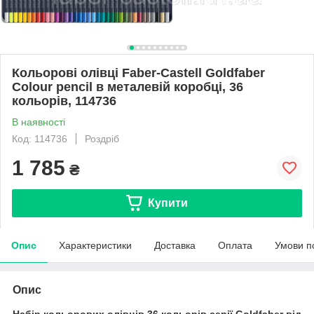
Кольорові олівці Faber-Castell Goldfaber
Colour pencil в металевій коробці, 36
кольорів, 114736
В наявності
Код: 114736
Роздріб
1 785
₴
Купити
Опис
Характеристики
Доставка
Оплата
Умови п
Опис
Набір кольорових олівців 36 кольорів
серії Goldfaber
від