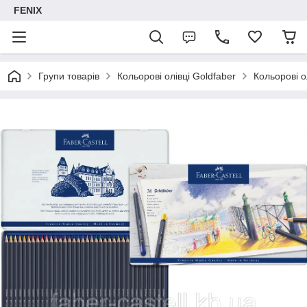
FENIX
Групи товарів
Кольорові олівці Goldfaber
Кольорові о