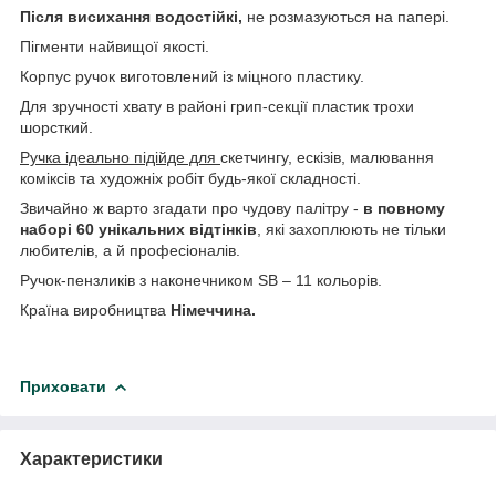
Після висихання водостійкі,
не розмазуються на папері.
Пігменти найвищої якості.
Корпус ручок виготовлений із міцного пластику.
Для зручності хвату в районі грип-секції пластик трохи
шорсткий.
Ручка ідеально підійде для
скетчингу, ескізів, малювання
коміксів та художніх робіт будь-якої складності.
Звичайно ж варто згадати про чудову палітру -
в повному
наборі 60 унікальних відтінків
, які захоплюють не тільки
любителів, а й професіоналів.
Ручок-пензликів з наконечником SB – 11 кольорів.
Країна виробництва
Німеччина.
Приховати
Характеристики