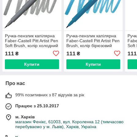
Ручка-пензлик капілярна
Ручка-пензлик капілярна
Ручк
Faber-Castell Pitt Artist Pen
Faber-Castell Pitt Artist Pen
Faber
Soft Brush, колір холодний
Brush, колір бірюзовий
Soft
сірий IV №233, 167833
кобальт №153, 167453
сіри
111
111
111
₴
₴
Купити
Купити
Про нас
99% позитивних з 87 відгуків за рік
Працює з 25.10.2017
м. Харків
магазин Фенікс, 61003, вул. Короленка 12 (тимчасово
перебуваємо у м. Львів), Харків, Україна