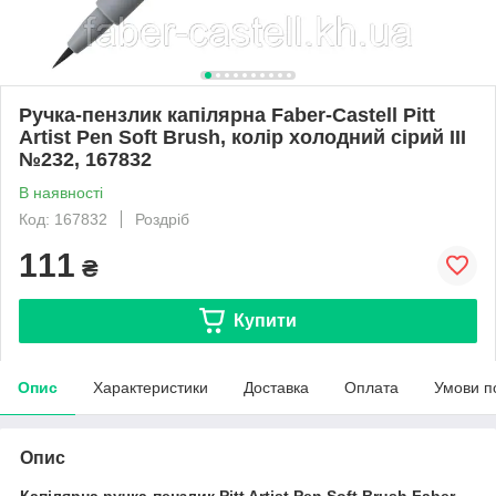
Ручка-пензлик капілярна Faber-Castell Pitt
Artist Pen Soft Brush, колір холодний сірий III
№232, 167832
В наявності
Код: 167832
Роздріб
111
₴
Купити
Опис
Характеристики
Доставка
Оплата
Умови п
Опис
Капілярна ручка-пензлик
Pitt Artist Pen Soft Brush Faber-