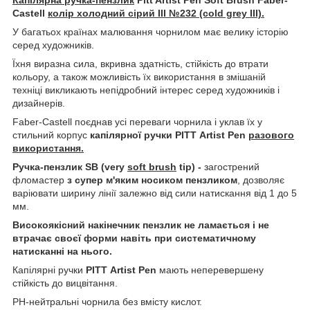
Castell
колір холодний сірий III
№232 (cold grey III).
У багатьох країнах малювання чорнилом має велику історію
серед художників.
Їхня виразна сила, вкривна здатність, стійкість до втрати
кольору, а також можливість їх використання в змішаній
техніці викликають непідробний інтерес серед художників і
дизайнерів.
Faber-Castell поєднав усі переваги чорнила і уклав їх у
стильний корпус
капілярної ручки PITT
Artist Pen
разового
використання.
Ручка-пензлик
SB (very
soft brush
tip)
-
загострений
фломастер
з супер м'яким носиком пензликом
, дозволяє
варіювати ширину лінії залежно від сили натискання від 1 до 5
мм.
Високоякісний накінечник пензлик не ламається і не
втрачає своєї форми навіть при систематичному
натисканні на нього.
Капілярні ручки
PITT
Artist Pen
мають неперевершену
стійкість до вицвітання.
PH-нейтральні чорнила без вмісту кислот.