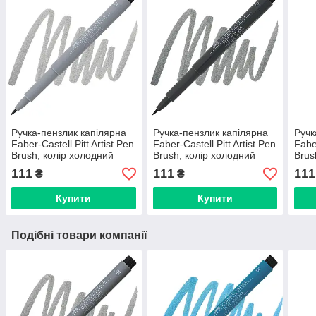
Ручка-пензлик капілярна
Ручка-пензлик капілярна
Ручк
Faber-Castell Pitt Artist Pen
Faber-Castell Pitt Artist Pen
Faber
Brush, колір холодний
Brush, колір холодний
Brus
сірий III №232, 167432
сірий VI №235, 167435
сіри
111
111
111
₴
₴
Купити
Купити
Подібні товари компанії