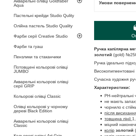
Акварельні олівці Goldfaber
Aqua
Пастельні крейди Studio Qulity
Олійна пастель Studio Quality
О
Фарби серії Creative Studio
Фарби та гуаш
Ручка капілярна ме
золотий
(gold) №25
Пензлики та стаканчики
Ручка ідеально підхо
Потовщені кольорові олівці
Високопигментовані і
JUMBO
Сучасна художня руч
Акварельні кольорові олівці
серії GRIP
Характеристики:
PH-нейтральні 
Кольорові олівці Classic
не мають запах
Олівці кольорові у чорному
чорнило є стій
дереві Black Edition
після висихання
товщина лінії
1
Акварельні кольорові олівці
міцний наконеч
Classic
колір
золотий
(
Кольорові олівці Art Grip