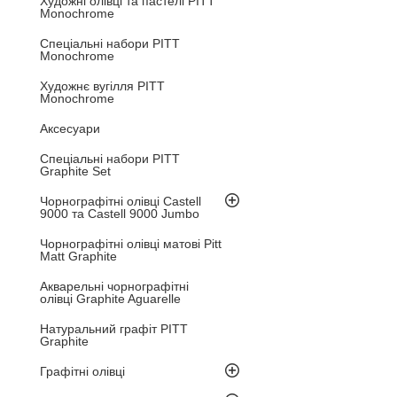
Художні олівці та пастелі PITT
Monochrome
Спеціальні набори PITT
Monochrome
Художнє вугілля PITT
Monochrome
Аксесуари
Спеціальні набори PITT
Graphite Set
Чорнографітні олівці Castell
9000 та Castell 9000 Jumbo
Чорнографітні олівці матові Pitt
Matt Graphite
Акварельні чорнографітні
олівці Graphite Aguarelle
Натуральний графіт PITT
Graphite
Графітні олівці