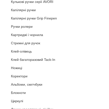
Кулькові ручки серії AVORI
Капілярні ручки
Капілярні ручки Grip Finepen
Ручки ролери
Картриджі і чорнила
Стрижні для ручок
Клей-олівець
Клей багаторазовий Tack-In
Ножиці
Коректори
Альбоми, скетчбуки
Блокноти
Циркулі