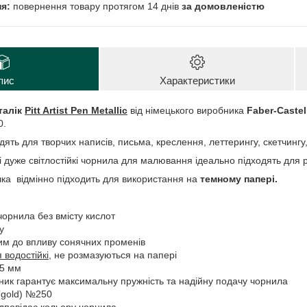
повернення товару протягом 14 днів
за домовленістю
пис
Характеристики
талік
Pitt Artist Pen Metallic
від німецького виробника
Faber-Castel
0.
дять для творчих написів, письма, креслення, леттерингу, скетчингу, 
 дуже світлостійкі чорнила для малювання ідеально підходять для р
ка відмінно підходить для використання на
темному папері.
чорнила без вмісту кислот
у
ким до впливу сонячних променів
 водостійкі
, не розмазуються на папері
,5 мм
ник гарантує максимальну пружність та надійну подачу чорнила
gold) №250