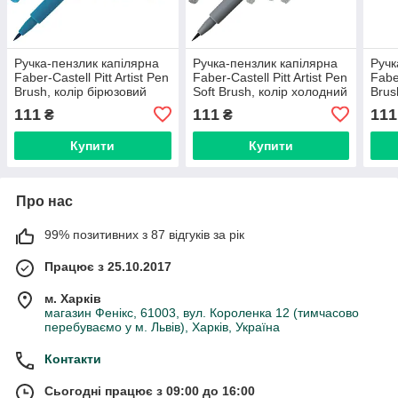
Ручка-пензлик капілярна
Ручка-пензлик капілярна
Ручк
Faber-Castell Pitt Artist Pen
Faber-Castell Pitt Artist Pen
Faber
Brush, колір бірюзовий
Soft Brush, колір холодний
Brus
кобальт №153, 167453
сірий IV №233, 167833
глаз
111
111
111
₴
₴
Купити
Купити
Про нас
99% позитивних з 87 відгуків за рік
Працює з 25.10.2017
м. Харків
магазин Фенікс, 61003, вул. Короленка 12 (тимчасово
перебуваємо у м. Львів), Харків, Україна
Контакти
Сьогодні працює з 09:00 до 16:00