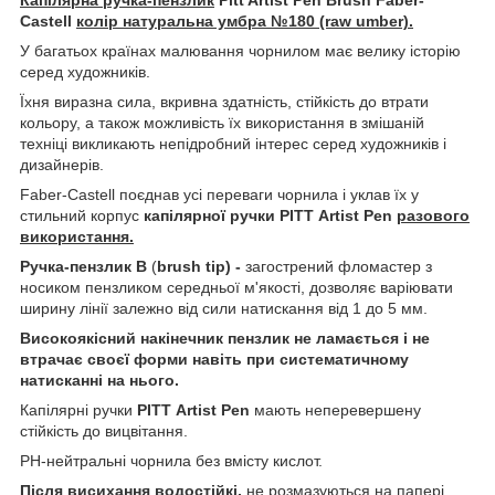
Castell
колір натуральна умбра
№180 (raw umber).
У багатьох країнах малювання чорнилом має велику історію
серед художників.
Їхня виразна сила, вкривна здатність, стійкість до втрати
кольору, а також можливість їх використання в змішаній
техніці викликають непідробний інтерес серед художників і
дизайнерів.
Faber-Castell поєднав усі переваги чорнила і уклав їх у
стильний корпус
капілярної ручки PITT
Artist Pen
разового
використання.
Ручка-пензлик
B
(
brush tip) -
загострений фломастер з
носиком пензликом середньої м'якості, дозволяє варіювати
ширину лінії залежно від сили натискання від 1 до 5 мм.
Високоякісний накінечник пензлик не ламається і не
втрачає своєї форми навіть при систематичному
натисканні на нього.
Капілярні ручки
PITT
Artist Pen
мають неперевершену
стійкість до вицвітання.
PH-нейтральні чорнила без вмісту кислот.
Після висихання водостійкі,
не розмазуються на папері.