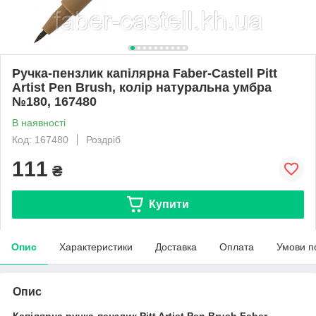
Ручка-пензлик капілярна Faber-Castell Pitt
Artist Pen Brush, колір натуральна умбра
№180, 167480
В наявності
Код: 167480
Роздріб
111
₴
Купити
Опис
Характеристики
Доставка
Оплата
Умови п
Опис
Капілярна ручка-пензлик
Pitt Artist Pen Brush Faber-