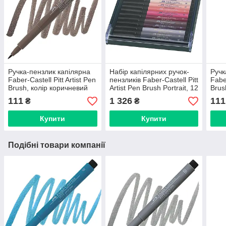
Ручка-пензлик капілярна
Набір капілярних ручок-
Ручк
Faber-Castell Pitt Artist Pen
пензликів Faber-Castell Pitt
Faber
Brush, колір коричневий
Artist Pen Brush Portrait, 12
Brus
горіх №177, 167477
кольорів, 267424
хро
111
1 326
111
₴
₴
Купити
Купити
Подібні товари компанії