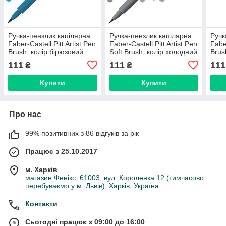
Ручка-пензлик капілярна
Ручка-пензлик капілярна
Ручк
Faber-Castell Pitt Artist Pen
Faber-Castell Pitt Artist Pen
Faber
Brush, колір бірюзовий
Soft Brush, колір холодний
Brus
кобальт №153, 167453
сірий IV №233, 167833
глаз
111
111
111
₴
₴
Купити
Купити
Про нас
99% позитивних з 86 відгуків за рік
Працює з 25.10.2017
м. Харків
магазин Фенікс, 61003, вул. Короленка 12 (тимчасово
перебуваємо у м. Львів), Харків, Україна
Контакти
Сьогодні працює з 09:00 до 16:00