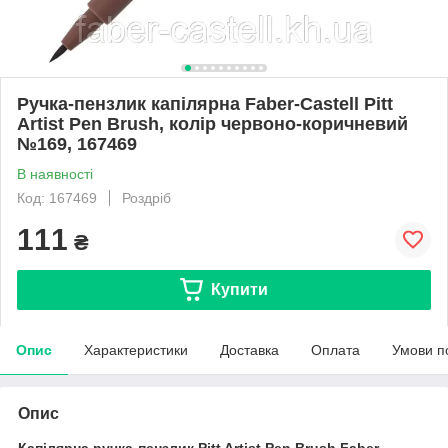
Ручка-пензлик капілярна Faber-Castell Pitt
Artist Pen Brush, колір червоно-коричневий
№169, 167469
В наявності
Код: 167469
Роздріб
111
₴
Купити
Опис
Характеристики
Доставка
Оплата
Умови п
Опис
Капілярна ручка-пензлик
Pitt Artist Pen Brush Faber-