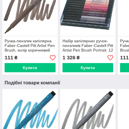
Ручка-пензлик капілярна
Набір капілярних ручок-
Ручк
Faber-Castell Pitt Artist Pen
пензликів Faber-Castell Pitt
Faber
Brush, колір коричневий
Artist Pen Brush Portrait, 12
Brus
горіх №177, 167477
кольорів, 267424
хро
111
1 326
111
₴
₴
Купити
Купити
Подібні товари компанії