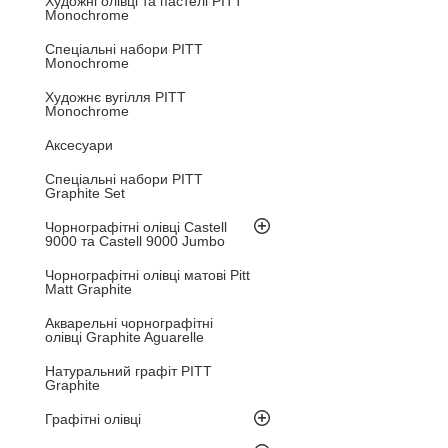
Художні олівці та пастелі PITT
Monochrome
Спеціальні набори PITT
Monochrome
Художнє вугілля PITT
Monochrome
Аксесуари
Спеціальні набори PITT
Graphite Set
Чорнографітні олівці Castell
9000 та Castell 9000 Jumbo
Чорнографітні олівці матові Pitt
Matt Graphite
Акварельні чорнографітні
олівці Graphite Aguarelle
Натуральний графіт PITT
Graphite
Графітні олівці