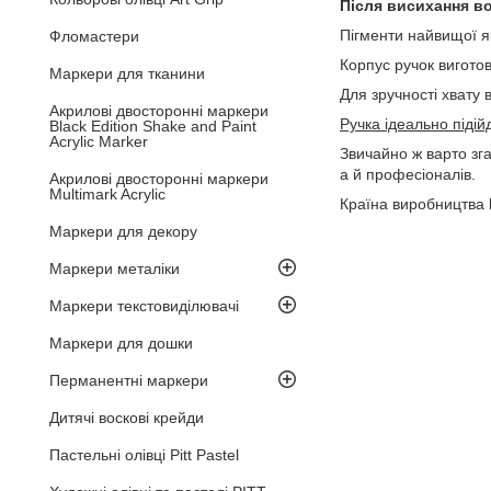
Після висихання во
Пігменти найвищої як
Фломастери
Корпус ручок виготов
Маркери для тканини
Для зручності хвату 
Акрилові двосторонні маркери
Ручка ідеально піді
Black Edition Shake and Paint
Acrylic Marker
Звичайно ж варто зга
а й професіоналів.
Акрилові двосторонні маркери
Multimark Acrylic
Країна виробництва
Маркери для декору
Маркери металіки
Маркери текстовиділювачі
Маркери для дошки
Перманентні маркери
Дитячі воскові крейди
Пастельні олівці Pitt Pastel