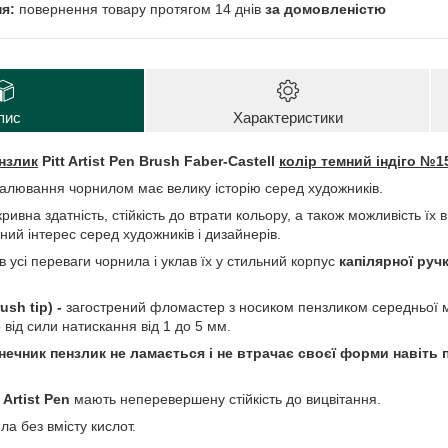
повернення товару протягом 14 днів
за домовленістю
пис
Характеристики
нзлик
Pitt Artist Pen Brush Faber-Castell
колір темний індіго №15
малювання чорнилом має велику історію серед художників.
ривна здатність, стійкість до втрати кольору, а також можливість їх 
ий інтерес серед художників і дизайнерів.
в усі переваги чорнила і уклав їх у стильний корпус
капілярної руч
ush tip) -
загострений фломастер з носиком пензликом середньої м'
 від сили натискання від 1 до 5 мм.
нечник пензлик не ламається і не втрачає своєї форми навіть 
T
Artist Pen
мають неперевершену стійкість до вицвітання.
а без вмісту кислот.