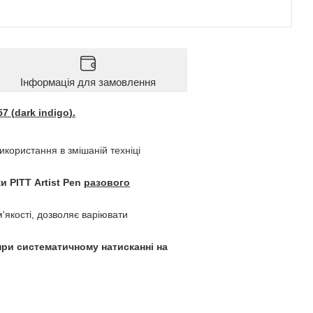
Інформація для замовлення
7 (
dark indigo
).
використання в змішаній техніці
ки PITT
Artist Pen
разового
якості, дозволяє варіювати
при систематичному натисканні на