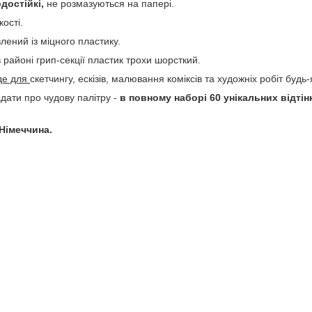
достійкі,
не розмазуються на папері.
ості.
лений із міцного пластику.
в районі грип-секції пластик трохи шорсткий.
йде для
скетчингу, ескізів, малювання коміксів та художніх робіт будь-
дати про чудову палітру -
в повному наборі 60 унікальних відтін
Німеччина.