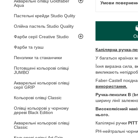
Акварельні олівці Goldfaber
Aqua
Пастельні крейди Studio Qulity
Олійна пастель Studio Quality
О
Фарби серії Creative Studio
Фарби та гуаш
Капілярна ручка-пе
Пензлики та стаканчики
У багатьох країнах 
Їхня виразна сила, вк
Потовщені кольорові олівці
викликають непідробн
JUMBO
Faber-Castell поєдна
Акварельні кольорові олівці
використання.
серії GRIP
Ручка-пензлик
B
(
br
Кольорові олівці Classic
ширину лінії залежно
Олівці кольорові у чорному
Високоякісний накі
дереві Black Edition
нього.
Акварельні кольорові олівці
Капілярні ручки
PIT
Classic
PH-нейтральні чорнил
Кольорові олівці Art Grip