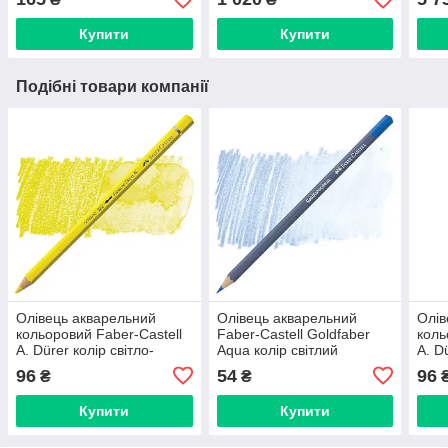
Купити
Купити
Подібні товари компанії
Олівець акварельний
Олівець акварельний
Олів
кольоровий Faber-Castell
Faber-Castell Goldfaber
коль
A. Dürer колір світло-
Aqua колір світлий
A. D
жовтий хром (Light
ультрамарин No140 (Light
бірю
96
54
96
₴
₴
Chrome Yellow) № 106,
Ultramarine), 114640
Phth
117606
117
Купити
Купити