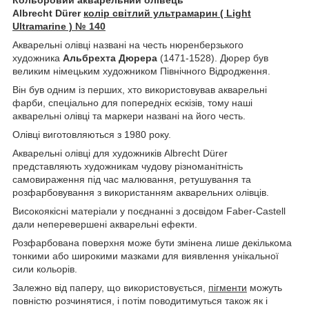
Albrecht Dürer
колір світлий ультрамарин ( Light
Ultramarine ) № 140
Акварельні олівці названі на честь нюренберзького
художника
Альбрехта Дюрера
(1471-1528). Дюрер був
великим німецьким художником Північного Відродження.
Він був одним із перших, хто використовував акварельні
фарби, спеціально для попередніх ескізів, тому наші
акварельні олівці та маркери названі на його честь.
Олівці виготовляються з 1980 року.
Акварельні олівці для художників Albrecht Dürer
представляють художникам чудову різноманітність
самовираження під час малювання, ретушування та
розфарбовування з використанням акварельних олівців.
Високоякісні матеріали у поєднанні з досвідом Faber-Castell
дали неперевершені акварельні ефекти.
Розфарбована поверхня може бути змінена лише декількома
тонкими або широкими мазками для виявлення унікальної
сили кольорів.
Залежно від паперу, що використовується,
пігменти
можуть
повністю розчинятися, і потім поводитимуться також як і