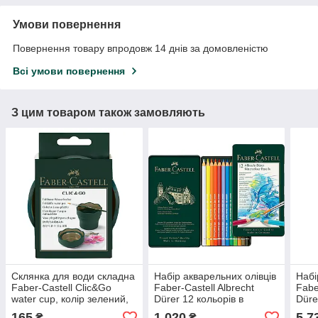
Умови повернення
Повернення товару впродовж 14 днів за домовленістю
Всі умови повернення
З цим товаром також замовляють
Склянка для води складна
Набір акварельних олівців
Набі
Faber-Castell Clic&Go
Faber-Castell Albrecht
Fabe
water cup, колір зелений,
Dürer 12 кольорів в
Düre
181520
металевій коробці, 117512
мета
165
1 020
5 7
₴
₴