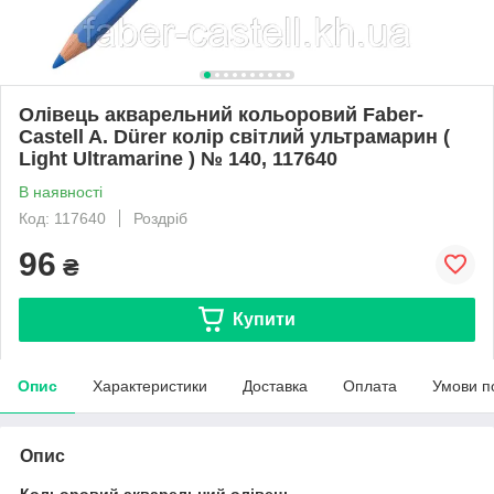
Олівець акварельний кольоровий Faber-
Castell A. Dürer колір світлий ультрамарин (
Light Ultramarine ) № 140, 117640
В наявності
Код: 117640
Роздріб
96
₴
Купити
Опис
Характеристики
Доставка
Оплата
Умови п
Опис
Кольоровий акварельний олівець