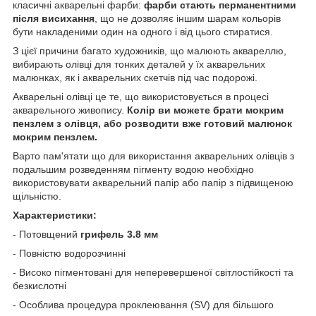
класичні акварельні фарби:
фарби стають перманентними
після висихання
, що не дозволяє іншим шарам кольорів
бути накладеними один на одного і від цього стиратися.
З цієї причини багато художників, що малюють аквареллю,
вибирають олівці для тонких деталей у їх акварельних
малюнках, як і акварельних скетчів під час подорожі.
Акварельні олівці це те, що використовується в процесі
акварельного живопису.
Колір ви можете брати мокрим
пензлем з олівця, або розводити вже готовий малюнок
мокрим пензлем.
Варто пам'ятати що для використання акварельних олівців з
подальшим розведенням пігменту водою необхідно
використовувати акварельний папір або папір з підвищеною
щільністю.
Характеристики:
- Потовщений
грифель 3.8 мм
- Повністю водорозчинні
- Високо пігментовані для неперевершеної світлостійкості та
безкислотні
- Особлива процедура проклеювання (SV) для більшого