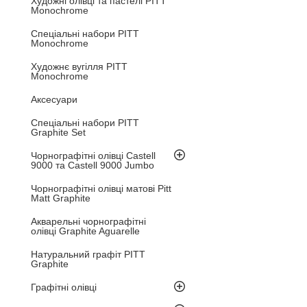
Художні олівці та пастелі PITT
Monochrome
Спеціальні набори PITT
Monochrome
Художнє вугілля PITT
Monochrome
Аксесуари
Спеціальні набори PITT
Graphite Set
Чорнографітні олівці Castell
9000 та Castell 9000 Jumbo
Чорнографітні олівці матові Pitt
Matt Graphite
Акварельні чорнографітні
олівці Graphite Aguarelle
Натуральний графіт PITT
Graphite
Графітні олівці