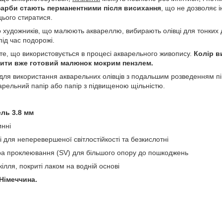
арби стають перманентними після висихання
, що не дозволяє 
 цього стиратися.
то художників, що малюють аквареллю, вибирають олівці для тонких 
під час подорожі.
 те, що використовується в процесі акварельного живопису.
Колір в
дити вже готовий малюнок мокрим пензлем.
для використання акварельних олівців з подальшим розведенням п
арельний папір або папір з підвищеною щільністю.
ль 3.8 мм
инні
і для неперевершеної світлостійкості та безкислотні
ра проклеювання (SV) для більшого опору до пошкоджень
кілля, покриті лаком на водній основі
Німеччина.