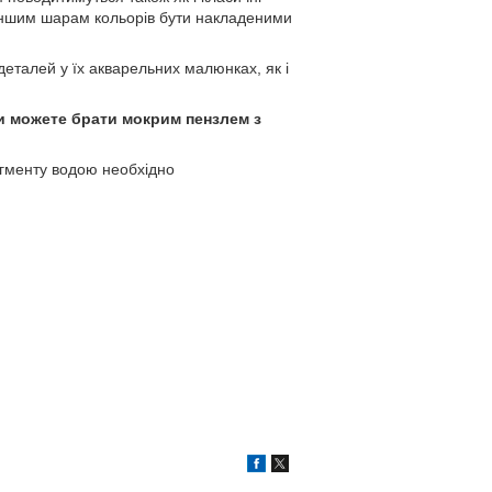
іншим шарам кольорів бути накладеними
деталей у їх акварельних малюнках, як і
и можете брати мокрим пензлем з
ігменту водою необхідно