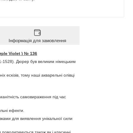
Інформація для замовлення
ple Violet ) № 136
-1528). Дюрер був великим німецьким
х ескізів, тому наші акварельні олівці
оманітність самовираження під час
льні ефекти.
ками для виявлення унікальної сили
 поводитимуться також як і класичні