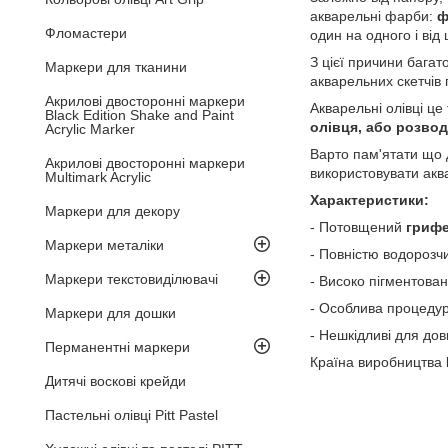
акварельні фарби:
ф
Фломастери
один на одного і від
З цієї причини бага
Маркери для тканини
акварельних скетчів 
Акрилові двосторонні маркери
Акварельні олівці це
Black Edition Shake and Paint
олівця, або розво
Acrylic Marker
Варто пам'ятати що 
Акрилові двосторонні маркери
використовувати акв
Multimark Acrylic
Характеристики:
Маркери для декору
- Потовщений
грифе
Маркери металіки
- Повністю водорозч
Маркери текстовиділювачі
- Високо пігментован
- Особлива процеду
Маркери для дошки
- Нешкідливі для дов
Перманентні маркери
Країна виробництва
Дитячі воскові крейди
Пастельні олівці Pitt Pastel