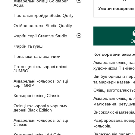
Акварельні олівці Goldfaber
Aqua
Пастельні крейди Studio Qulity
Олійна пастель Studio Quality
Фарби серії Creative Studio
О
Фарби та гуаш
Кольоровий акваре
Пензлики та стаканчики
Акварельні олівці н
Потовщені кольорові олівці
художником Північно
JUMBO
Він був одним із пер
Акварельні кольорові олівці
та маркери названі н
серії GRIP
Олівці виготовляютьс
Кольорові олівці Classic
Акварельні олівці д
малювання, ретушува
Олівці кольорові у чорному
дереві Black Edition
Високоякісні матеріа
Акварельні кольорові олівці
Розфарбована повер
Classic
кольорів.
Залежно від паперу,
Кольорові олівці Art Grip