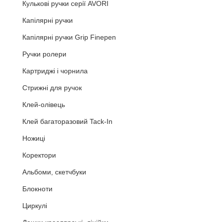
Кулькові ручки серії AVORI
Капілярні ручки
Капілярні ручки Grip Finepen
Ручки ролери
Картриджі і чорнила
Стрижні для ручок
Клей-олівець
Клей багаторазовий Tack-In
Ножиці
Коректори
Альбоми, скетчбуки
Блокноти
Циркулі