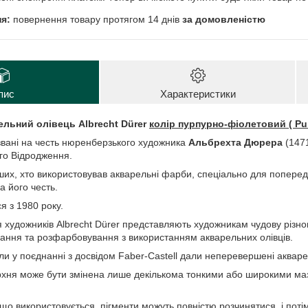
повернення товару протягом 14 днів
за домовленістю
пис
Характеристики
льний олівець Albrecht Dürer
колір пурпурно-фіолетовий ( Pur
азвані на честь нюренберзького художника
Альбрехта Дюрера
(1471
го Відродження.
ших, хто використовував акварельні фарби, спеціально для попередні
а його честь.
я з 1980 року.
ля художників Albrecht Dürer представляють художникам чудову різн
ння та розфарбовування з використанням акварельних олівців.
ли у поєднанні з досвідом Faber-Castell дали неперевершені акваре
хня може бути змінена лише декількома тонкими або широкими маз
 що використовується,
пігменти
можуть повністю розчинятися, і потім