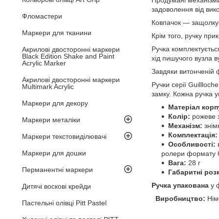
Продумані механізми 
задоволення від вик
Фломастери
Ковпачок — защолку
Маркери для тканини
Крім того, ручку пр
Р
учка комплектуєть
Акрилові двосторонні маркери
Black Edition Shake and Paint
хід пишучого вузла в
Acrylic Marker
Завдяки витонченій 
Акрилові двосторонні маркери
Ручки серії Guillloc
Multimark Acrylic
замку. Кожна ручка 
Маркери для декору
Матеріал корп
Колір:
рожеве з
Маркери металіки
Механізм:
знім
Комплектація:
Маркери текстовиділювачі
Особливості:
в
Маркери для дошки
ролери формату 
Вага:
28 г
Перманентні маркери
Габаритні роз
Ручка упакована
у 
Дитячі воскові крейди
Виробництво:
Нім
Пастельні олівці Pitt Pastel