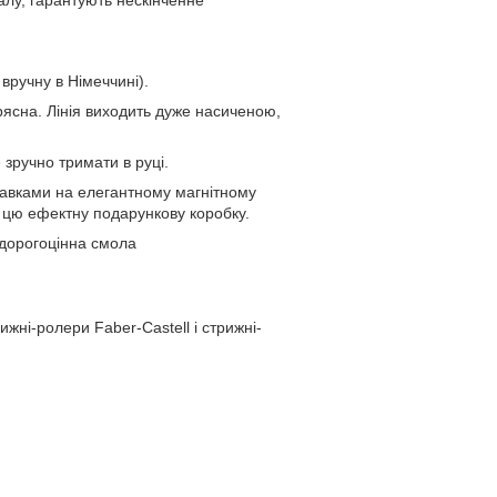
талу, гарантують нескінченне
вручну в Німеччині).
ясна. Лінія виходить дуже насиченою,
 зручно тримати в руці.
ставками на елегантному магнітному
 цю ефектну подарункову коробку.
 дорогоцінна смола
жні-ролери Faber-Castell і стрижні-