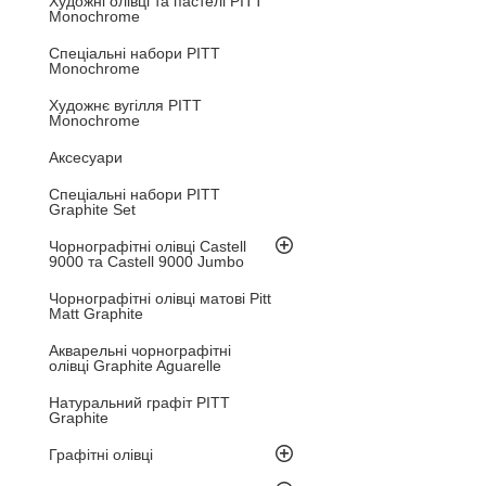
Художні олівці та пастелі PITT
Monochrome
Спеціальні набори PITT
Monochrome
Художнє вугілля PITT
Monochrome
Аксесуари
Спеціальні набори PITT
Graphite Set
Чорнографітні олівці Castell
9000 та Castell 9000 Jumbo
Чорнографітні олівці матові Pitt
Matt Graphite
Акварельні чорнографітні
олівці Graphite Aguarelle
Натуральний графіт PITT
Graphite
Графітні олівці