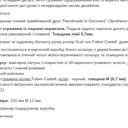
та надійні деталі, як-от пружний підпружинений кліп із міцного ме
ористання цієї ручки з непідвладним часом дизайном.
ється.
икрашає тонкий гравійований друк "Handmade in Germany" (Зроблено 
ся
стрижнем із чорним чорнилом.
Подача рідкого чорнила досить р
узла рівномірний і плавний.
Товщина лінії 0,7мм.
формі та чудовому балансу ручку ролер Graf von Faber-Castell дуже
he постачаються в картонній коробці білого кольору з дерев'яними в
упакована в лляний чохол жовто-коричневого кольору та поміщена в
усу:
ювелірна латунь з покриттям із 18-каратного рожевого золота;
олото / ніжний рожевий
ний ковпачок
с
трижень-ролер
Faber-Castell,
колір
- чорний, т
овщина М (0,7 мм)
 якості витратних матеріалів можна використовувати стандартні стри
G1.
міри:
131 мм Ø 12 мм.
фірмову подарункову коробку.
еччина