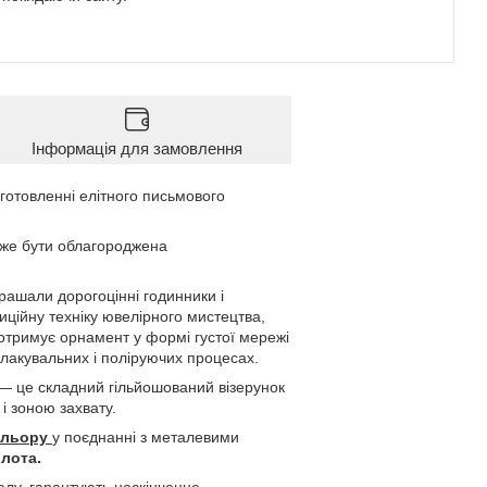
Інформація для замовлення
готовленні елітного письмового
оже бути облагороджена
крашали дорогоцінні годинники і
иційну техніку ювелірного мистецтва,
 отримує орнамент у формі густої мережі
в лакувальних і поліруючих процесах.
— це складний гільйошований візерунок
 і зоною захвату.
ольору
у поєднанні з металевими
олота.