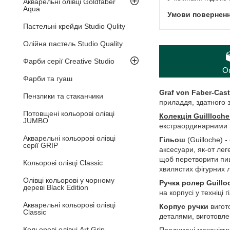
Акварельні олівці Goldfaber
Aqua
Пастельні крейди Studio Qulity
Олійна пастель Studio Quality
Фарби серії Creative Studio
О
Фарби та гуаш
Graf von Faber-Cast
Пензлики та стаканчики
приладдя, здатного 
Потовщені кольорові олівці
Колекція Guillloch
JUMBO
екстраординарними
Акварельні кольорові олівці
Гільош
(Guilloche) 
серії GRIP
аксесуари, як-от ле
щоб перетворити пишу
Кольорові олівці Classic
хвилястих фігурних 
Олівці кольорові у чорному
Ручка ролер Guillo
дереві Black Edition
на корпусі у техніці
Акварельні кольорові олівці
Корпус ручки
вигот
Classic
деталями, виготовле
Кольорові олівці Art Grip