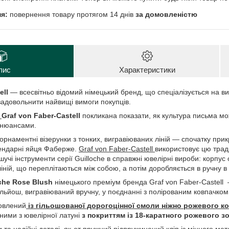
повернення товару протягом 14 днів
за домовленістю
пис
Характеристики
ell
— всесвітньо відомий німецький бренд, що спеціалізується на ви
задовольнити найвищі вимоги покупців.
e
Graf von Faber-Castell
покликана показати, як культура письма м
 нюансами.
- орнаментні візерунки з тонких, вигравіюваних ліній — спочатку при
гендарні яйця Фаберже.
Graf von Faber-Castell
використовує цю трад
чі інструменти серії Guilloche в справжні ювелірні вироби: корпус
ліній, що переплітаються між собою, а потім доробляється в ручну 
che Rose Blush
німецького преміум бренда Graf von Faber-Castell
 гільйош, вигравіюваний вручну, у поєднанні з полірованим ковпачком
овлений
із гільошованої дорогоцінної смоли ніжно рожевого к
ними з ювелірної латуні
з покриттям із 18-каратного рожевого з