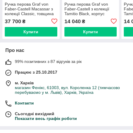
Ручка перова Graf von
Ручка перова Graf von
Ручк
Faber-Castell Macassar з
Faber-Castell з колекції
Fabe
колекції Classic, товщина
Tamitio Black, корпус
Tami
пера F, 145741
чорний, перо М (0,7 мм),
сині
37 700
14 040
14 
₴
₴
141500
141
Купити
Купити
Про нас
99% позитивних з 87 відгуків за рік
Працює з 25.10.2017
м. Харків
магазин Фенікс, 61003, вул. Короленка 12 (тимчасово
перебуваємо у м. Львів), Харків, Україна
Контакти
Сьогодні вихідний
Показати весь графік роботи