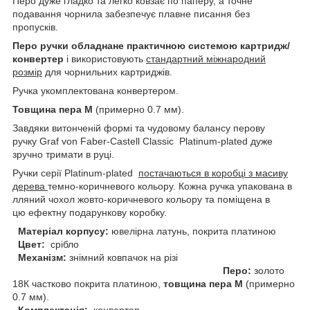
Перо дуже гладко та легко ковзає по паперу, а точне
подавання чорнила забезпечує плавне писання без
пропусків.
Перо ручки обладнане практичною системою картридж/
конвертер
і використовують
стандартний міжнародний
розмір
для чорнильних картриджів.
Ручка укомплектована конвертером.
Товщина пера М
(примерно 0.7 мм).
Завдяки витонченій формі та чудовому балансу перову
ручку Graf von Faber-Castell Classic Platinum-plated дуже
зручно тримати в руці.
Ручки серії Platinum-plated
постачаються в коробці з масиву
дерева
темно-коричневого кольору. Кожна ручка упакована в
лляний чохол жовто-коричневого кольору та поміщена в
цю ефектну подарункову коробку.
Матеріал корпусу:
ювелірна латунь, покрита платиною
Цвет:
срібло
Механізм:
знімний ковпачок на різі
Перо:
золото
18К частково покрита платиною,
товщина пера
М
(примерно
0.7 мм).
Комплектація:
конвертер