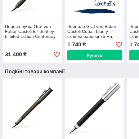
Перова ручка Graf von
Чорнило Graf von Faber-
Чорн
Faber-Castell for Bentley
Castell Cobalt Blue у
Cast
Limited Edition Centenary,
скляній баночці 75 мл,
скля
перо F (0,5 мм), 141811
колір синій кобальт
колі
1 740
1 7
₴
(перманент), 141001
(пер
31 400
₴
Купити
Подібні товари компанії