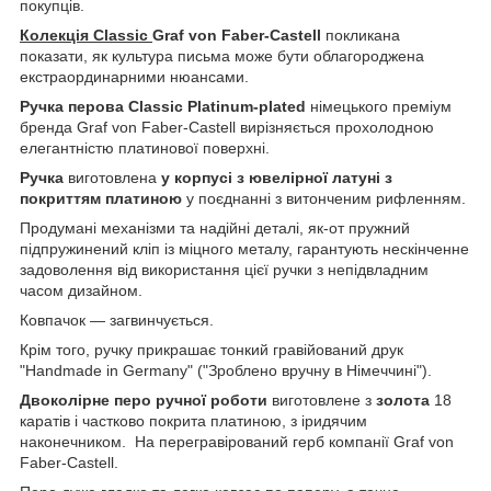
покупців.
Колекція Classic
Graf von Faber-Castell
покликана
показати, як культура письма може бути облагороджена
екстраординарними нюансами.
Ручка перова Classic Platinum-plated
німецького преміум
бренда Graf von Faber-Castell вирізняється прохолодною
елегантністю платинової поверхні.
Ручка
виготовлена
у корпусі з ювелірної латуні з
покриттям платиною
у поєднанні з витонченим рифленням.
Продумані механізми та надійні деталі, як-от пружний
підпружинений кліп із міцного металу, гарантують нескінченне
задоволення від використання цієї ручки з непідвладним
часом дизайном.
Ковпачок — загвинчується.
Крім того, ручку прикрашає тонкий гравійований друк
"Handmade in Germany" ("Зроблено вручну в Німеччині").
Двоколірне перо
ручної роботи
виготовлене з
золота
18
каратів і частково покрита платиною, з іридячим
наконечником. На перегравірований герб компанії Graf von
Faber-Castell.