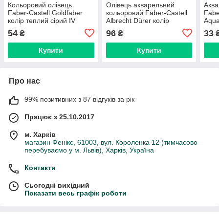
Кольоровий олівець
Олівець акварельний
Аква
Faber-Castell Goldfaber
кольоровий Faber-Castell
Fabe
колір теплий сірий IV
Albrecht Dürer колір
Aqua
No273 (Warm Gray IV),
теплий сірий III ( Warm
сіри
54
96
33
₴
₴
114795
Gray III ) № 272, 117772
Купити
Купити
Про нас
99% позитивних з 87 відгуків за рік
Працює з 25.10.2017
м. Харків
магазин Фенікс, 61003, вул. Короленка 12 (тимчасово
перебуваємо у м. Львів), Харків, Україна
Контакти
Сьогодні вихідний
Показати весь графік роботи