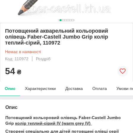
Потовщений акварельний кольоровий
олівець Faber-Castell Jumbo Grip колір
теплий-сірий, 110972
Немає в наявності
Код: 110972
Роздріб
54
₴
Опис
Характеристики
Доставка
Оплата
Умови п
Опис
Потовщений кольоровий олівець Faber-Castell Jumbo
Grip
колір теплий-сірий IV (warm grey IV)
Створені спеціально для дітей потовщені олівці серії