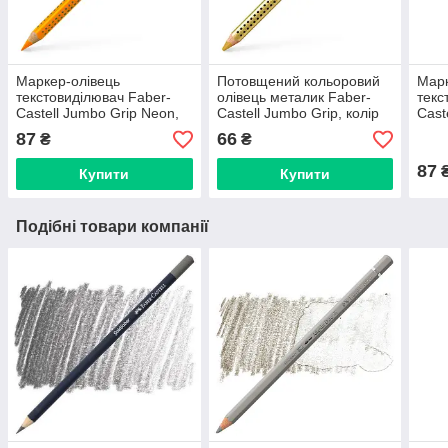
Маркер-олівець
Потовщений кольоровий
Марк
текстовиділювач Faber-
олівець металик Faber-
текс
Castell Jumbo Grip Neon,
Castell Jumbo Grip, колір
Cast
колір помаранчевий,
золотий, 110981
колі
87
66
₴
₴
114815
87
Купити
Купити
Подібні товари компанії