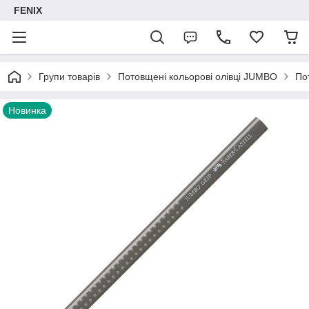
FENIX
Групи товарів
Потовщені кольорові олівці JUMBO
По
Новинка