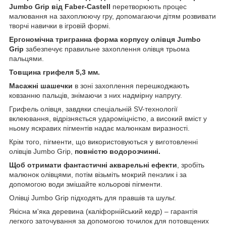
Jumbo Grip від Faber-Castell
перетворюють процес
малювання на захоплюючу гру, допомагаючи дітям розвивати
творчі навички в ігровій формі.
Ергономічна тригранна форма корпусу олівця Jumbo
Grip
забезпечує правильне захоплення олівця трьома
пальцями.
Товщина грифеля 5,3 мм.
Масажні шашечки
в зоні захоплення перешкоджають
ковзанню пальців, знімаючи з них надмірну напругу.
Грифель олівця, завдяки спеціальній SV-технології
вклеювання, відрізняється удароміцністю, а високий вміст у
ньому яскравих пігментів надає малюнкам виразності.
Крім того, пігменти, що використовуються у виготовленні
олівців Jumbo Grip,
повністю водорозчинні.
Щоб отримати фантастичні акварельні ефекти
, зробіть
малюнок олівцями, потім візьміть мокрий пензлик і за
допомогою води змішайте кольорові пігменти.
Олівці Jumbo Grip підходять для правшів та шульг.
Якісна м'яка деревина (каліфорнійський кедр) – гарантія
легкого заточування за допомогою точилок для потовщених