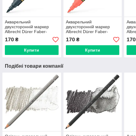
Акварельний
Акварельний
Акв
двухсторонній маркер
двухсторонній маркер
двух
Albrecht Dürer Faber-
Albrecht Dürer Faber-
Albr
Castell колір темний індіго
Castell колір пурпурно-
Cast
170
170
170
₴
₴
№157, 160457
червоний №118, 160418
кадм
Купити
Купити
Подібні товари компанії