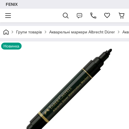
FENIX
Групи товарів
Акварельні маркери Albrecht Dürer
Акв
Новинка