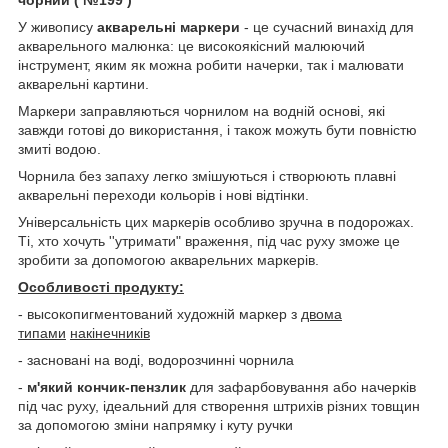
У живопису
акварельні маркери
- це сучасний винахід для
акварельного малюнка: це високоякісний малюючий
інструмент, яким як можна робити начерки, так і малювати
акварельні картини.
Маркери заправляються чорнилом на водній основі, які
завжди готові до використання, і також можуть бути повністю
змиті водою.
Чорнила без запаху легко змішуються і створюють плавні
акварельні переходи кольорів і нові відтінки.
Універсальність цих маркерів особливо зручна в подорожах.
Ті, хто хочуть ''утримати" враження, під час руху зможе це
зробити за допомогою акварельних маркерів.
Особливості продукту:
- высокопигментований художній маркер з
двома
типами
накінечників
- засновані на воді, водорозчинні чорнила
-
м'який кончик-пензлик
для зафарбовування або начерків
під час руху, ідеальний для створення штрихів різних товщин
за допомогою зміни напрямку і куту ручки