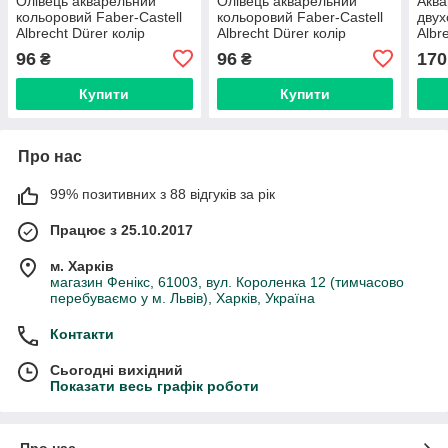
Олівець акварельний
Олівець акварельний
Акв
кольоровий Faber-Castell
кольоровий Faber-Castell
двух
Albrecht Dürer колір
Albrecht Dürer колір
Albr
теплий сірий III ( Warm
теплий сірий VI (Warm
Cast
96
96
170
₴
₴
Gray III ) № 272, 117772
Gray VI) № 275, 117775
зеле
Купити
Купити
Про нас
99% позитивних з 88 відгуків за рік
Працює з 25.10.2017
м. Харків
магазин Фенікс, 61003, вул. Короленка 12 (тимчасово
перебуваємо у м. Львів), Харків, Україна
Контакти
Сьогодні вихідний
Показати весь графік роботи
Про нас