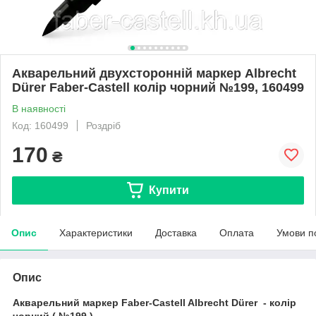
Акварельний двухсторонній маркер Albrecht
Dürer Faber-Castell колір чорний №199, 160499
В наявності
Код: 160499
Роздріб
170
₴
Купити
Опис
Характеристики
Доставка
Оплата
Умови п
Опис
Акварельний маркер Faber-Castell Albrecht Dürer - колір
чорний ( №199 )