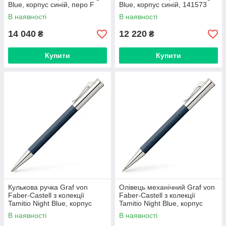
Blue, корпус синій, перо F
Blue, корпус синій, 141573
(0,5 мм), 141711
В наявності
В наявності
14 040
12 220
₴
₴
Купити
Купити
Кулькова ручка Graf von
Олівець механічний Graf von
Faber-Castell з колекції
Faber-Castell з колекції
Tamitio Night Blue, корпус
Tamitio Night Blue, корпус
синій, 141583
синій, 131583
В наявності
В наявності